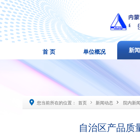
新
首 页
单位概况

您当前所在的位置：
首页
新闻动态
院内新


自治区产品质